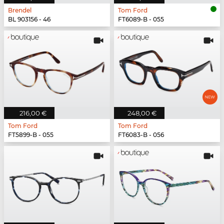
Brendel
Tom Ford
BL 903156 - 46
FT6089-B - 055
216,00 €
248,00 €
Tom Ford
Tom Ford
FT5899-B - 055
FT6083-B - 056