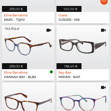
259,00 €
100,00 €
Etnia Barcelona
Guess
MARC - TQHV
GU50310 - 056
239,00 €
138,40 €
Etnia Barcelona
Ray-Ban
HANNAH BAY - BLBX
MIRIAM - 8401