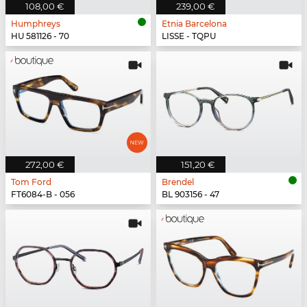
108,00 €
239,00 €
Humphreys
Etnia Barcelona
HU 581126 - 70
LISSE - TQPU
272,00 €
151,20 €
Tom Ford
Brendel
FT6084-B - 056
BL 903156 - 47