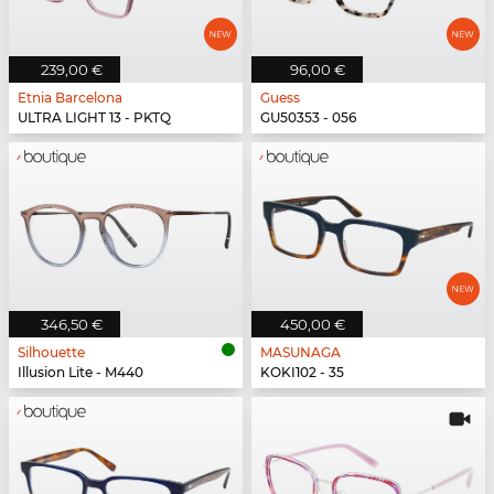
239,00 €
96,00 €
Etnia Barcelona
Guess
ULTRA LIGHT 13 - PKTQ
GU50353 - 056
346,50 €
450,00 €
Silhouette
MASUNAGA
Illusion Lite - M440
KOKI102 - 35