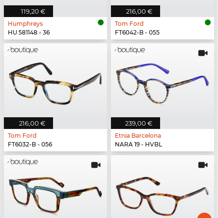
119,20 €
216,00 €
Humphreys
Tom Ford
HU 581148 - 36
FT6042-B - 055
216,00 €
239,00 €
Tom Ford
Etnia Barcelona
FT6032-B - 056
NARA 19 - HVBL