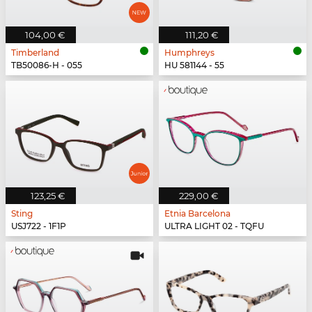
104,00 €
111,20 €
Timberland
Humphreys
TB50086-H - 055
HU 581144 - 55
123,25 €
229,00 €
Sting
Etnia Barcelona
USJ722 - 1F1P
ULTRA LIGHT 02 - TQFU