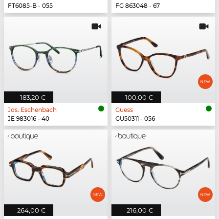
FT6085-B - 055
FG 863048 - 67
183,20 €
100,00 €
Jos. Eschenbach
Guess
JE 983016 - 40
GU50311 - 056
264,00 €
216,00 €