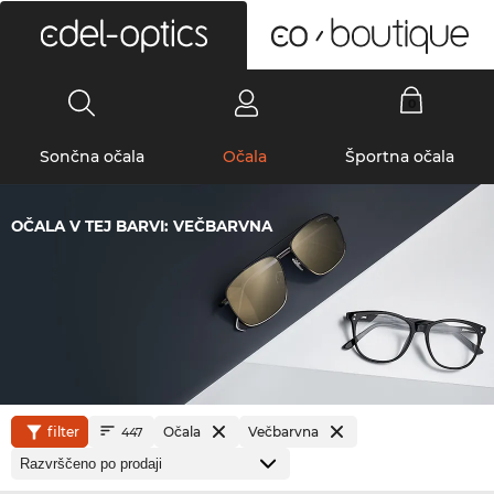
0
Sončna očala
Očala
Športna očala
OČALA V TEJ BARVI: VEČBARVNA
filter
Očala
Večbarvna
447