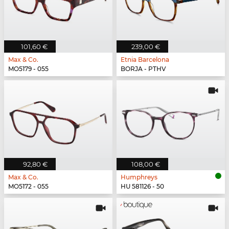
101,60 €
239,00 €
Max & Co.
Etnia Barcelona
MO5179 - 055
BORJA - PTHV
92,80 €
108,00 €
Max & Co.
Humphreys
MO5172 - 055
HU 581126 - 50