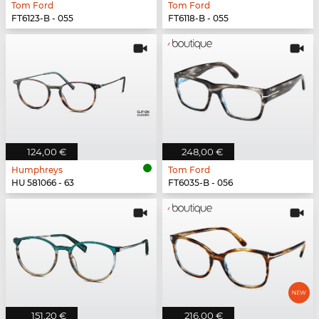
Tom Ford
Tom Ford
FT6123-B - 055
FT6118-B - 055
124,00 €
248,00 €
Humphreys
Tom Ford
HU 581066 - 63
FT6035-B - 056
151,20 €
216,00 €