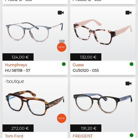
124,00 €
132,00 €
Humphreys
Guess
HU 581118 - 57
GU50120 - 055
272,00 €
191,20 €
Tom Ford
FREIGEIST