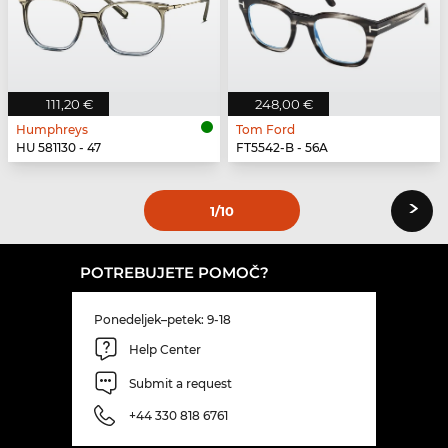
111,20 €
248,00 €
Humphreys
Tom Ford
HU 581130 - 47
FT5542-B - 56A
›
1
/10
POTREBUJETE POMOČ?
Ponedeljek–petek: 9-18
Help Center
Submit a request
+44 330 818 6761