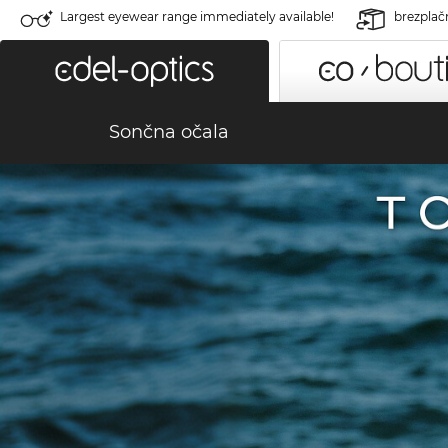
Largest eyewear range immediately available!
brezplač
Sončna očala