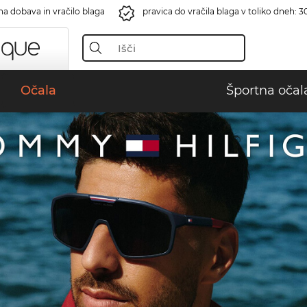
na dobava in vračilo blaga
pravica do vračila blaga v toliko dneh: 3
Očala
Športna očal