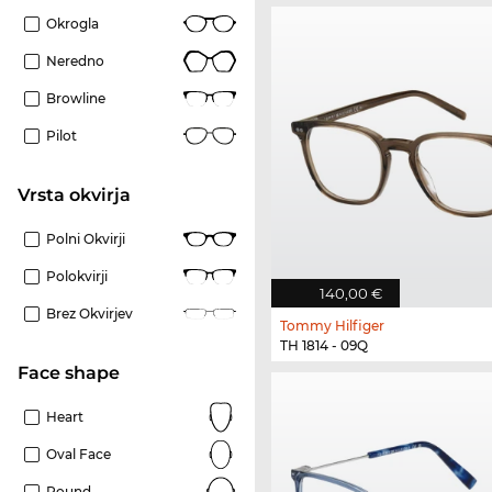
Okrogla
Neredno
Browline
Pilot
Vrsta okvirja
Polni Okvirji
Polokvirji
140,00 €
Brez Okvirjev
Tommy Hilfiger
TH 1814 - 09Q
Face shape
Heart
Oval Face
Round