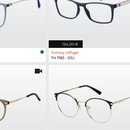
124,00 €
Tommy Hilfiger
TH 1785 - 0JU