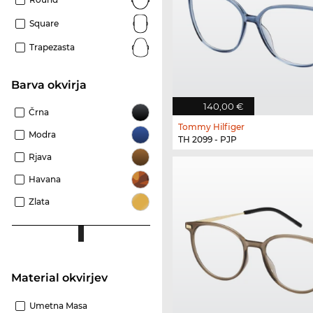
Square
Trapezasta
Barva okvirja
140,00 €
Črna
Tommy Hilfiger
Modra
TH 2099 - PJP
Rjava
Havana
Zlata
Material okvirjev
Umetna Masa