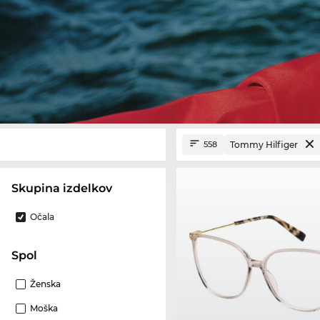
Tommy Hilfiger
558
Skupina izdelkov
Očala
Spol
Ženska
Moška