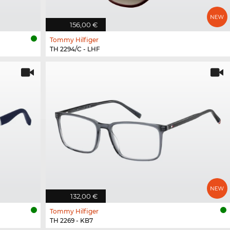
156,00 €
Tommy Hilfiger
TH 2294/C - LHF
132,00 €
Tommy Hilfiger
TH 2269 - KB7