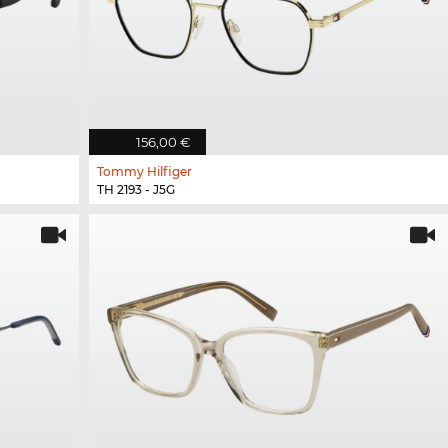
156,00 €
Tommy Hilfiger
TH 2193 - J5G