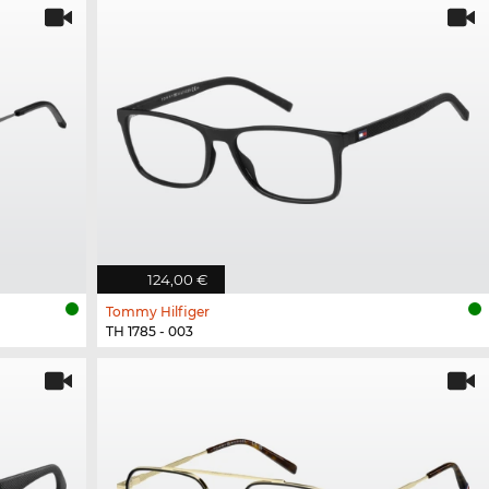
124,00 €
Tommy Hilfiger
TH 1785 - 003