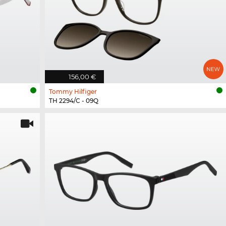
156,00 €
Tommy Hilfiger
TH 2294/C - 09Q