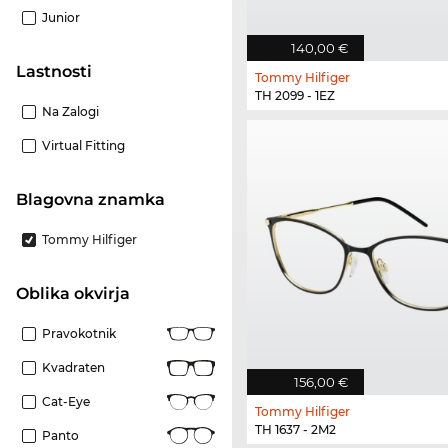
Junior
140,00 €
Lastnosti
Tommy Hilfiger
TH 2099 - 1EZ
Na Zalogi
Virtual Fitting
Blagovna znamka
Tommy Hilfiger
Oblika okvirja
Pravokotnik
Kvadraten
156,00 €
Cat-Eye
Tommy Hilfiger
TH 1637 - 2M2
Panto