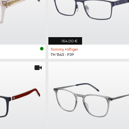
164,00 €
Tommy Hilfiger
TH 1543 - PJP