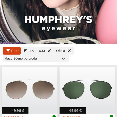
filter
600
Očala
699
49,96 €
49,96 €