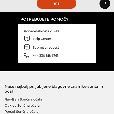
›
1
/15
POTREBUJETE POMOČ?
Ponedeljek–petek: 9-18
Help Center
Submit a request
+44 330 818 6761
Naše najbolj priljubljene blagovne znamke sončnih
očal
Ray-Ban Sončna očala
Oakley Sončna očala
Persol Sončna očala