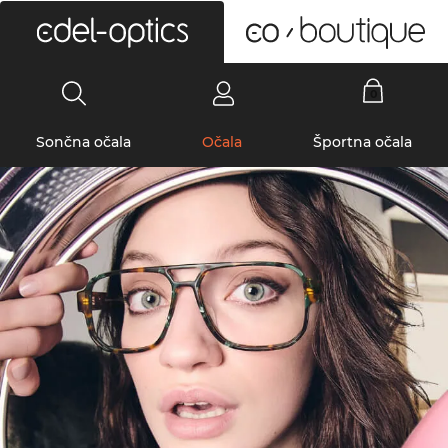
0
Sončna očala
Očala
Športna očala