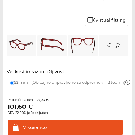
Virtual fitting
Velikost in razpoložljivost
52 mm
(Običajno pripravljeno za odpremo v 1–2 tednih)
127,00 €
Priporočena cena
101,60
€
DDV 22.00% je že vključen
V
košarico