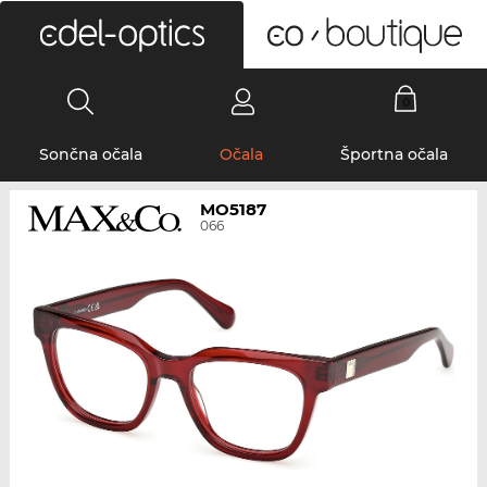
0
Sončna očala
Očala
Športna očala
MO5187
066