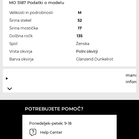
MO 5187 Podatki o modelu
Velikosti in podrobnosti
M
Širina stekel
52
Širina mostička
17
Dolžina ročk
135
Spol
Ženska
Vrsta okvirja
Polni okvirji
Barva okvirja
Glänzend Dunkelrot
manuf
infor
POTREBUJETE POMOČ?
Ponedeljek–petek: 9-18
Help Center