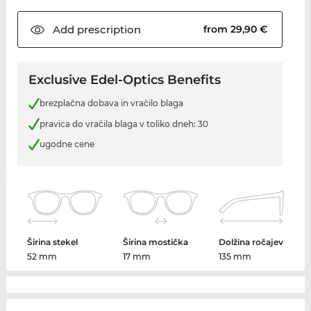
Add
prescription
from 29,90 €
Exclusive Edel-Optics Benefits
brezplačna dobava in vračilo blaga
pravica do vračila blaga v toliko dneh: 30
ugodne cene
Širina stekel
Širina mostička
Dolžina ročajev
52 mm
17 mm
135 mm