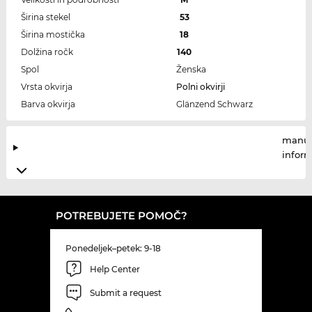
Širina stekel
53
Širina mostička
18
Dolžina ročk
140
Spol
Ženska
Vrsta okvirja
Polni okvirji
Barva okvirja
Glänzend Schwarz
manuf
infor
POTREBUJETE POMOČ?
Ponedeljek–petek: 9-18
Help Center
Submit a request