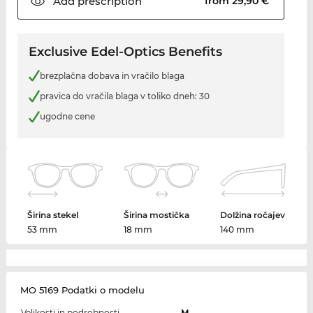
Add
prescription
from 29,90 €
Exclusive Edel-Optics Benefits
brezplačna dobava in vračilo blaga
pravica do vračila blaga v toliko dneh: 30
ugodne cene
Širina stekel
Širina mostička
Dolžina ročajev
53 mm
18 mm
140 mm
MO 5169 Podatki o modelu
Velikosti in podrobnosti
M