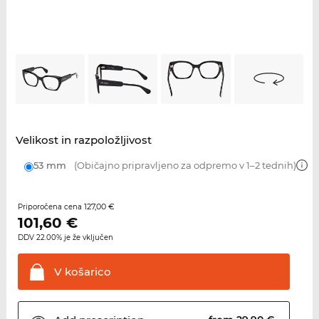
Velikost in razpoložljivost
53 mm
(Običajno pripravljeno za odpremo v 1–2 tednih)
127,00 €
Priporočena cena
101,60
€
DDV 22.00% je že vključen
V
košarico