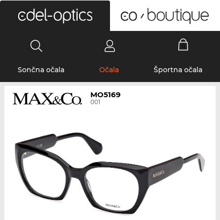
0
Sončna očala
Očala
Športna očala
MO5169
001