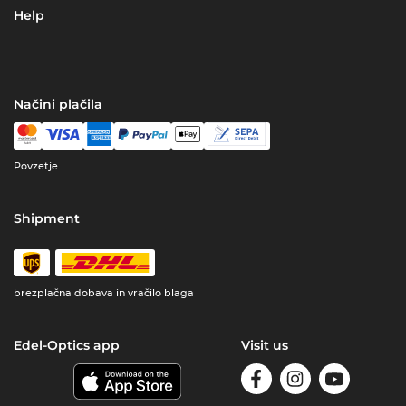
Help
Načini plačila
Povzetje
Shipment
brezplačna dobava in vračilo blaga
Edel-Optics app
Visit us