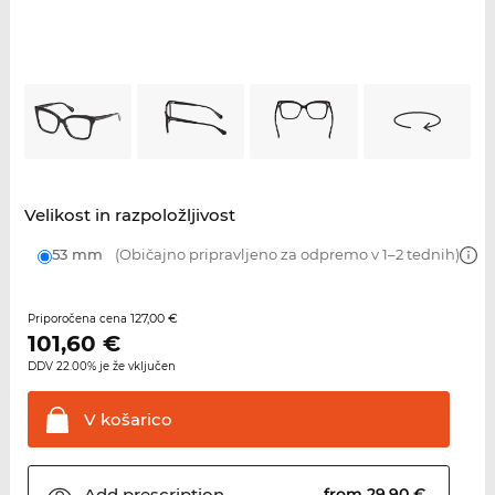
Velikost in razpoložljivost
53 mm
(Običajno pripravljeno za odpremo v 1–2 tednih)
127,00 €
Priporočena cena
101,60
€
DDV 22.00% je že vključen
V
košarico
Add
prescription
from 29,90 €