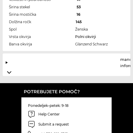
Širina stekel
53
Širina mostička
16
Dolžina ročk
145
Spol
Ženska
Vrsta okvirja
Polni okvirji
Barva okvirja
Glänzend Schwarz
manuf
infor
POTREBUJETE POMOČ?
Ponedeljek–petek: 9-18
Help Center
Submit a request