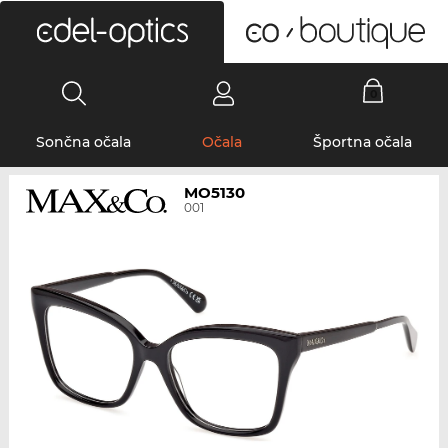
0
Sončna očala
Očala
Športna očala
MO5130
001