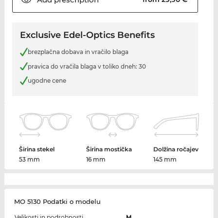
Exclusive Edel-Optics Benefits
brezplačna dobava in vračilo blaga
pravica do vračila blaga v toliko dneh: 30
ugodne cene
Širina stekel
Širina mostička
Dolžina ročajev
53 mm
16 mm
145 mm
MO 5130 Podatki o modelu
Velikosti in podrobnosti
M