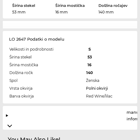
Širina stekel
Širina mostička
Dolžina ročajev
53 mm
16 mm
140 mm
LO 2647 Podatki o modelu
Velikosti in podrobnosti
S
Širina stekel
53
Širina mostička
16
Dolžina ročk
140
Spol
Ženska
Vrsta okvirja
Polni okvirji
Barva okvirja
Red Wine/lilac
manuf
infor
You May Also Like!