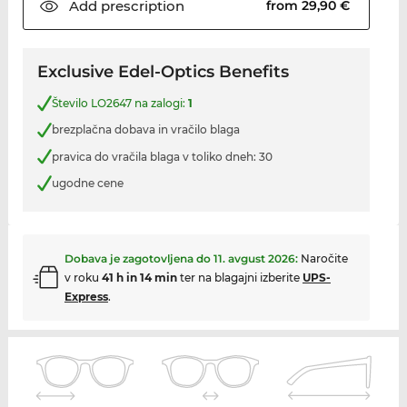
Add
prescription
from 29,90 €
Exclusive Edel-Optics Benefits
Število LO2647 na zalogi:
1
brezplačna dobava in vračilo blaga
pravica do vračila blaga v toliko dneh: 30
ugodne cene
Dobava je zagotovljena do
11. avgust 2026
:
Naročite
v roku
41 h in 14 min
ter na blagajni izberite
UPS-
Express
.