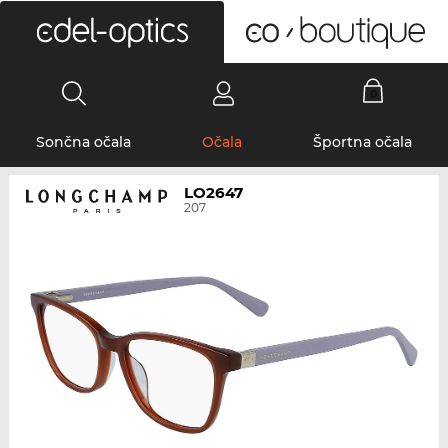
0
Sončna očala
Očala
Športna očala
LO2647
207