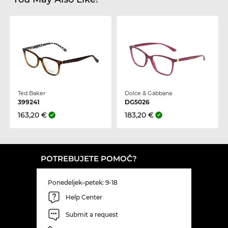
Ted Baker
Dolce & Gabbana
399241
DG5026
163,20 €
183,20 €
POTREBUJETE POMOČ?
Ponedeljek–petek: 9-18
Help Center
Submit a request