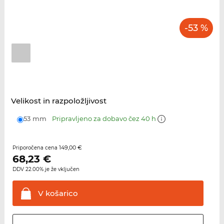
-53 %
Velikost in razpoložljivost
53 mm
Pripravljeno za dobavo čez 40 h
149,00 €
Priporočena cena
68,23
€
DDV 22.00% je že vključen
V
košarico