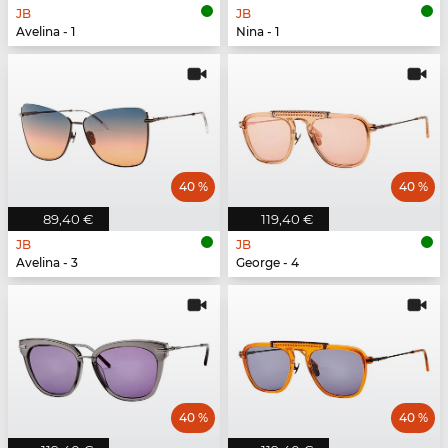
JB
JB
Avelina - 1
Nina - 1
40 %
40 %
89,40 €
119,40 €
JB
JB
Avelina - 3
George - 4
40 %
40 %