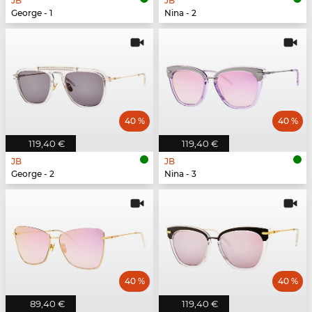
JB
JB
George - 1
Nina - 2
40 %
40 %
119,40 €
119,40 €
JB
JB
George - 2
Nina - 3
40 %
40 %
89,40 €
119,40 €