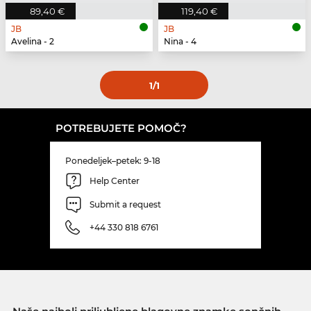
89,40 €
119,40 €
JB
JB
Avelina - 2
Nina - 4
1
/1
POTREBUJETE POMOČ?
Ponedeljek–petek: 9-18
Help Center
Submit a request
+44 330 818 6761