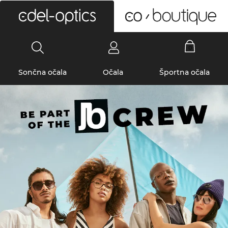
0
Sončna očala
Očala
Športna očala