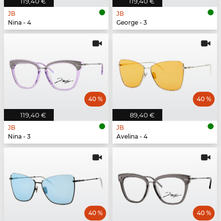
119,40 €
119,40 €
JB
JB
Nina - 4
George - 3
40 %
40 %
119,40 €
89,40 €
JB
JB
Nina - 3
Avelina - 4
40 %
40 %