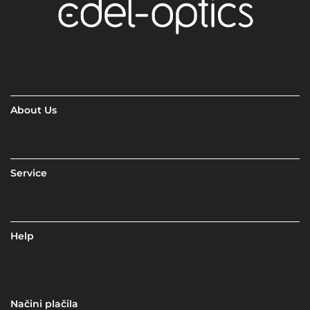
About Us
Service
Help
Načini plačila