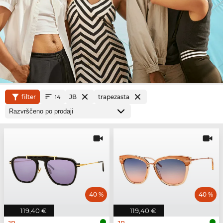
filter
JB
trapezasta
14
40 %
40 %
119,40 €
119,40 €