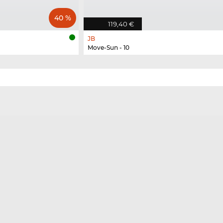
40 %
119,40 €
JB
Move-Sun - 10