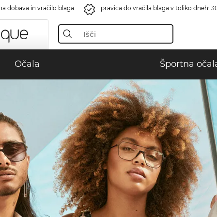
na dobava in vračilo blaga
pravica do vračila blaga v toliko dneh: 3
Očala
Športna očal