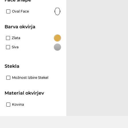
Oval Face
Barva okvirja
Zlata
Siva
Stekla
Možnost Izbire Stekel
Material okvirjev
Kovina