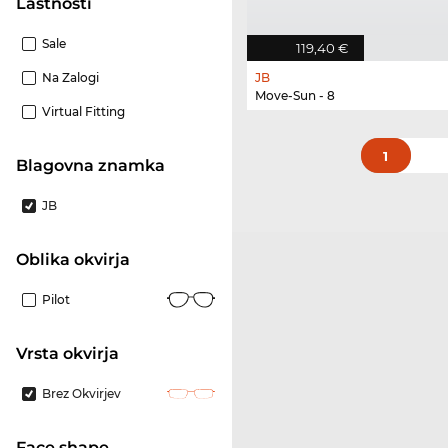
Lastnosti
Sale
119,40 €
Na Zalogi
JB
Move-Sun - 8
Virtual Fitting
1
Blagovna znamka
JB
Oblika okvirja
Pilot
Vrsta okvirja
Brez Okvirjev
Face shape