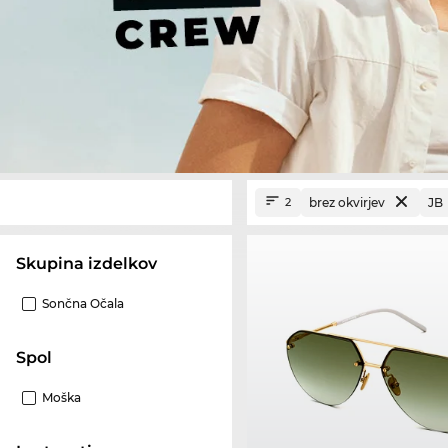
brez okvirjev
JB
2
Skupina izdelkov
Sončna Očala
Spol
Moška