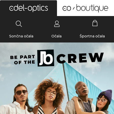
0
Sončna očala
Očala
Športna očala