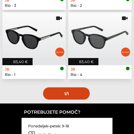
JB
JB
Rio - 3
Rio - 2
83,40 €
83,40 €
JB
JB
Rio - 1
Rio - 4
1
/1
POTREBUJETE POMOČ?
Ponedeljek–petek: 9-18