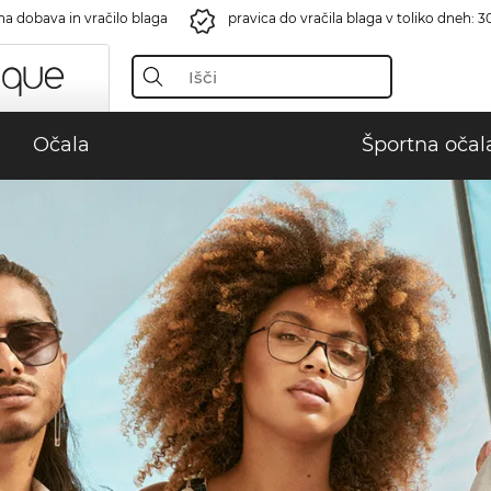
na dobava in vračilo blaga
pravica do vračila blaga v toliko dneh: 3
Očala
Športna očal