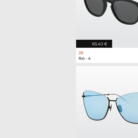
83,40 €
JB
Rio - 4