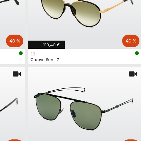
40 %
40 %
119,40 €
JB
Groove-Sun - 7