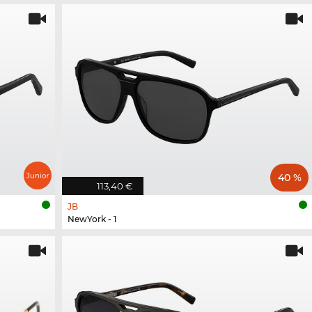
40 %
113,40 €
JB
NewYork - 1