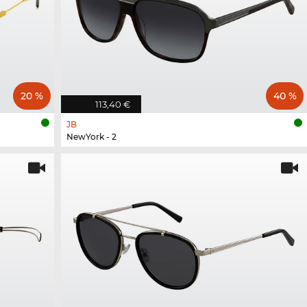
20 %
40 %
113,40 €
JB
NewYork - 2