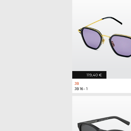
119,40 €
JB
JB 16 - 1