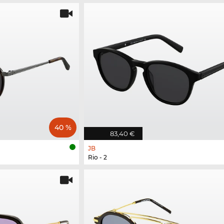
40 %
83,40 €
JB
Rio - 2