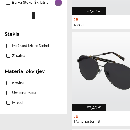
Barva Stekel Škrlatna
83,40 €
JB
Rio - 1
Stekla
Možnost Izbire Stekel
Zrcalna
Material okvirjev
Kovina
Umetna Masa
Mixed
83,40 €
JB
Manchester - 3