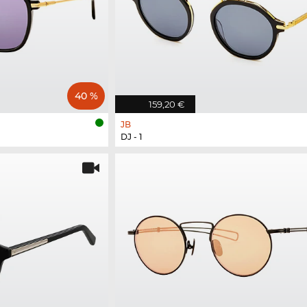
40 %
159,20 €
JB
DJ - 1