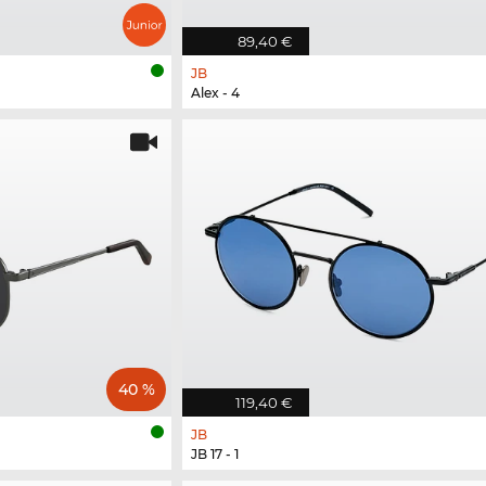
89,40 €
JB
Alex - 4
40 %
119,40 €
JB
JB 17 - 1