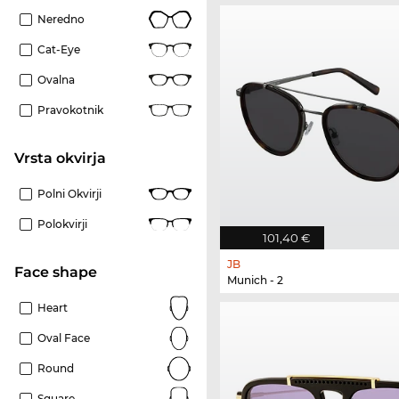
Neredno
Cat-Eye
Ovalna
Pravokotnik
Vrsta okvirja
Polni Okvirji
Polokvirji
101,40 €
JB
Face shape
Munich - 2
Heart
Oval Face
Round
Square