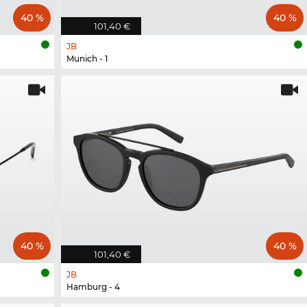
40 %
40 %
101,40 €
JB
Munich - 1
40 %
40 %
101,40 €
JB
Hamburg - 4