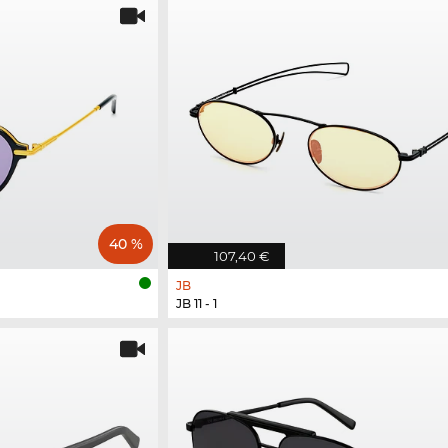
40 %
107,40 €
JB
JB 11 - 1