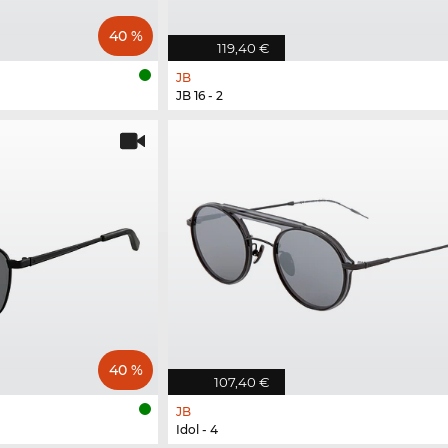
40 %
119,40 €
JB
JB 16 - 2
40 %
107,40 €
JB
Idol - 4