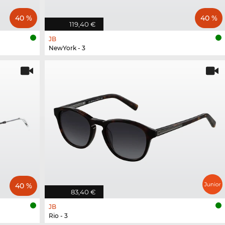
40 %
40 %
119,40 €
JB
NewYork - 3
40 %
83,40 €
JB
Rio - 3