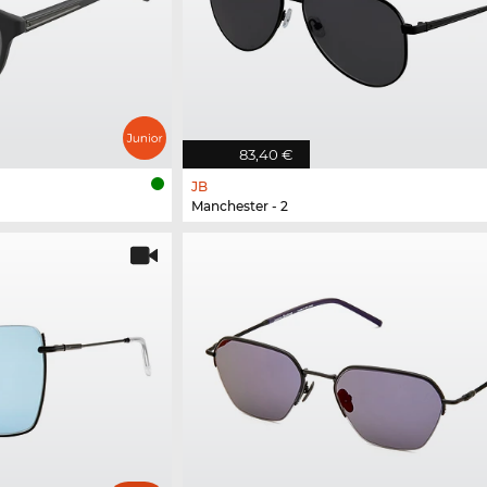
83,40 €
JB
Manchester - 2