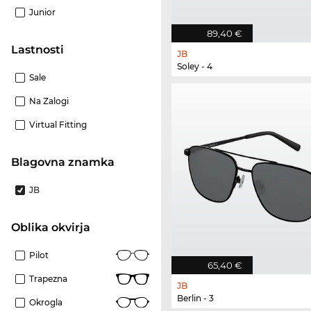
Junior
89,40 €
Lastnosti
JB
Soley - 4
Sale
Na Zalogi
Virtual Fitting
Blagovna znamka
JB
Oblika okvirja
Pilot
65,40 €
Trapezna
JB
Berlin - 3
Okrogla