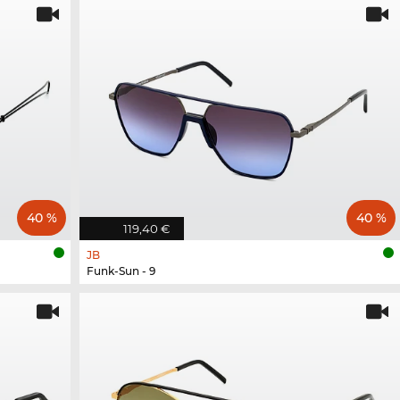
40 %
40 %
119,40 €
JB
Funk-Sun - 9