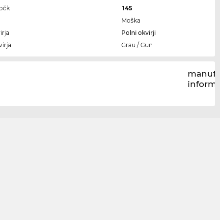
ročk
145
Moška
irja
Polni okvirji
irja
Grau / Gun
manufa
inform