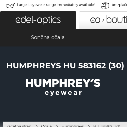
Largest eyewear range immediately available!
brezplač
Sončna očala
HUMPHREYS HU 583162 (30)
Začetna stran
Očala
Humphreys
HU 583162 (30)