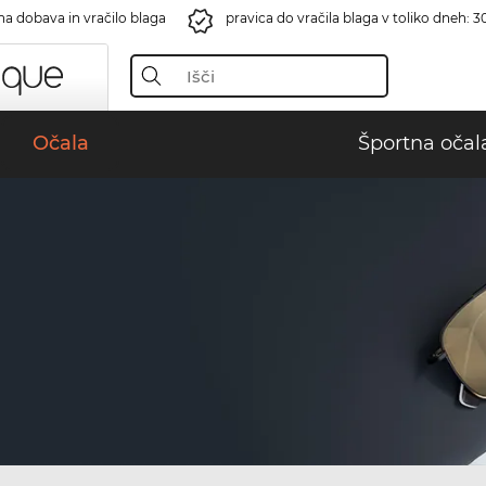
na dobava in vračilo blaga
pravica do vračila blaga v toliko dneh: 3
Očala
Športna očal