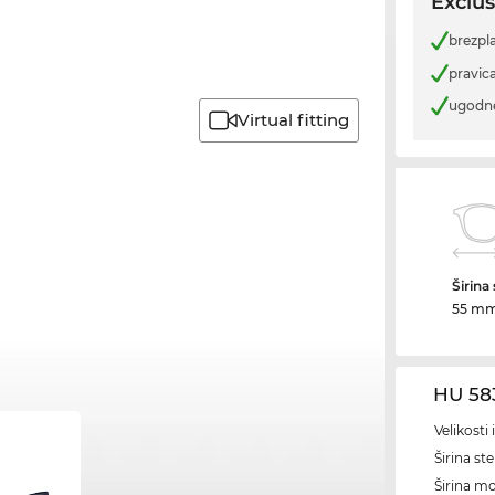
Exclus
brezpl
pravica
ugodn
Virtual fitting
Širina
55 m
HU 58
Velikosti
Širina ste
Širina m