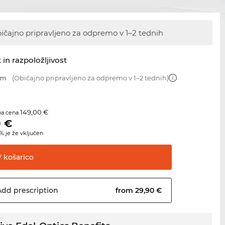
ičajno pripravljeno za odpremo
v 1–2 tednih
 in razpoložljivost
mm
(Običajno pripravljeno za odpremo v 1–2 tednih)
149,00 €
na cena
0
€
 je že vključen
V
košarico
Add
prescription
from 29,90 €