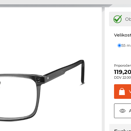
Ob
Velikost
55 
Priporoče
119,2
DDV 22.00%