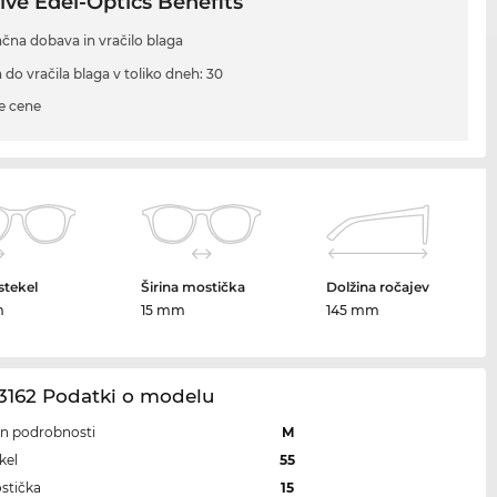
ive Edel-Optics Benefits
ačna dobava in vračilo blaga
 do vračila blaga v toliko dneh: 30
e cene
 stekel
Širina mostička
Dolžina ročajev
m
15 mm
145 mm
3162 Podatki o modelu
 in podrobnosti
M
kel
55
ostička
15