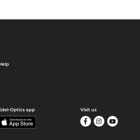
Help
Edel-Optics app
Visit us