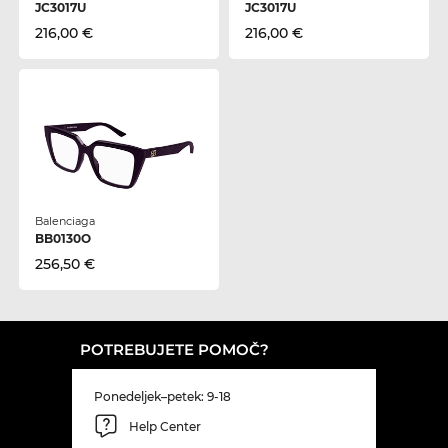
JC3017U
JC3017U
216,00 €
216,00 €
Balenciaga
BB0130O
256,50 €
POTREBUJETE POMOČ?
Ponedeljek–petek: 9-18
Help Center