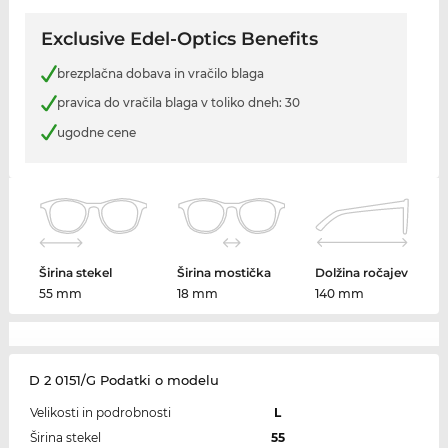
Exclusive Edel-Optics Benefits
brezplačna dobava in vračilo blaga
pravica do vračila blaga v toliko dneh: 30
ugodne cene
Širina stekel
Širina mostička
Dolžina ročajev
55 mm
18 mm
140 mm
D 2 0151/G Podatki o modelu
Velikosti in podrobnosti
L
Širina stekel
55