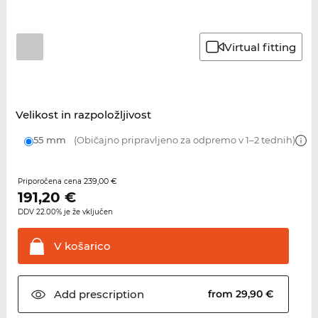
Virtual fitting
Velikost in razpoložljivost
55 mm
(Običajno pripravljeno za odpremo v 1–2 tednih)
239,00 €
Priporočena cena
191,20
€
DDV 22.00% je že vključen
V
košarico
Add
prescription
from 29,90 €