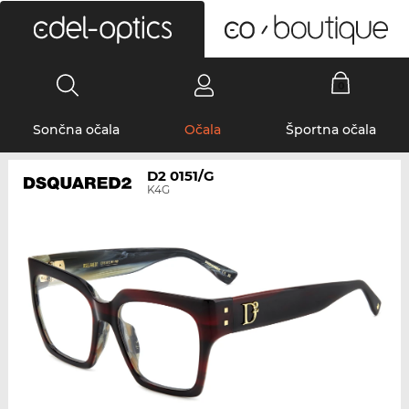
0
Sončna očala
Očala
Športna očala
D2 0151/G
K4G