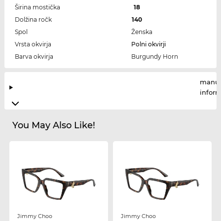
Širina mostička
18
Dolžina ročk
140
Spol
Ženska
Vrsta okvirja
Polni okvirji
Barva okvirja
Burgundy Horn
manuf
infor
You May Also Like!
Jimmy Choo
Jimmy Choo