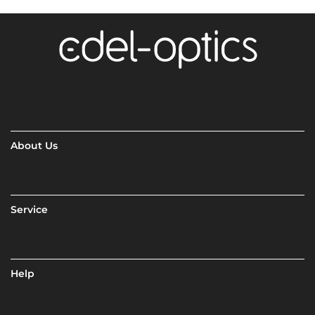
About Us
Service
Help