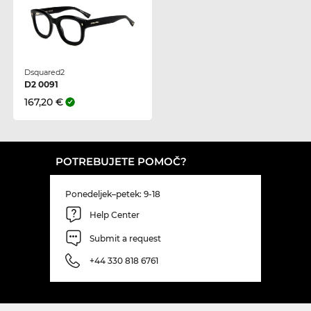
Dsquared2
D2 0091
167,20 €
POTREBUJETE POMOČ?
Ponedeljek–petek: 9-18
Help Center
Submit a request
+44 330 818 6761