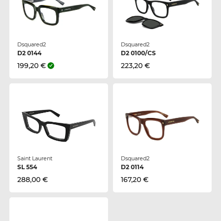
Dsquared2
Dsquared2
D2 0144
D2 0100/CS
199,20 €
223,20 €
Saint Laurent
Dsquared2
SL 554
D2 0114
288,00 €
167,20 €