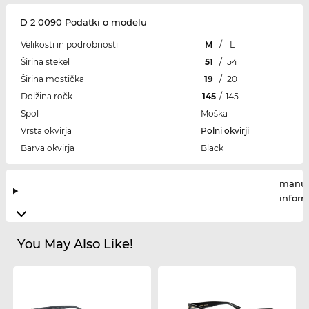
D 2 0090 Podatki o modelu
Velikosti in podrobnosti
M
/
L
Širina stekel
51
/
54
Širina mostička
19
/
20
Dolžina ročk
145
/
145
Spol
Moška
Vrsta okvirja
Polni okvirji
Barva okvirja
Black
manuf
infor
You May Also Like!