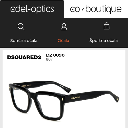
0
Sončna očala
Očala
Športna očala
D2 0090
807