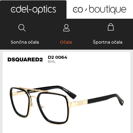
0
Sončna očala
Očala
Športna očala
D2 0064
RHL