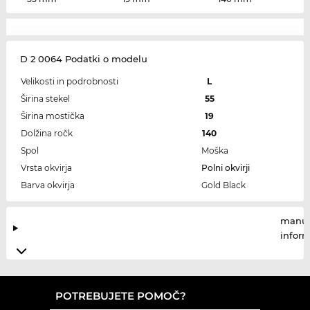
D 2 0064 Podatki o modelu
Velikosti in podrobnosti
L
Širina stekel
55
Širina mostička
19
Dolžina ročk
140
Spol
Moška
Vrsta okvirja
Polni okvirji
Barva okvirja
Gold Black
manuf
infor
POTREBUJETE POMOČ?