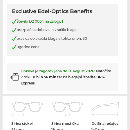
Exclusive Edel-Optics Benefits
Število D2 0064 na zalogi:
1
brezplačna dobava in vračilo blaga
pravica do vračila blaga v toliko dneh: 30
ugodne cene
Dobava je zagotovljena do
11. avgust 2026
:
Naročite
v roku
11 h in 56 min
ter na blagajni izberite
UPS-
Express
.
Širina stekel
Širina mostička
Dolžina ročajev
55 mm
19 mm
140 mm