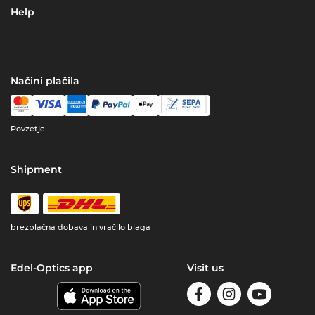
Help
Načini plačila
Povzetje
Shipment
brezplačna dobava in vračilo blaga
Edel-Optics app
Visit us