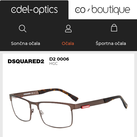
0
Sončna očala
Očala
Športna očala
D2 0006
HGC