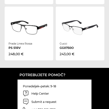
Prada Linea Rossa
Gucci
PS 51RV
GG0750O
248,00 €
243,00 €
POTREBUJETE POMOČ?
Ponedeljek–petek: 9-18
Help Center
Submit a request