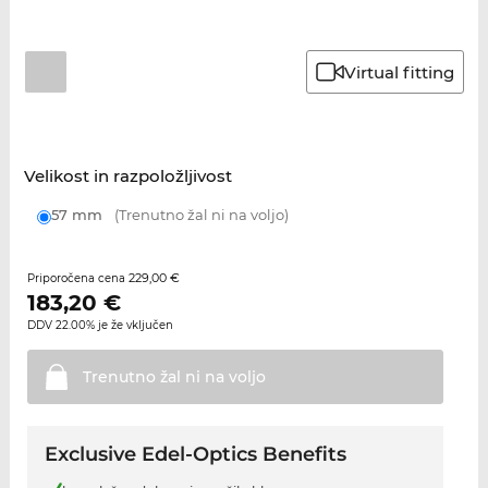
Virtual fitting
Velikost in razpoložljivost
57 mm
(Trenutno žal ni na voljo)
229,00 €
Priporočena cena
183,20
€
DDV 22.00% je že vključen
Trenutno žal ni na
voljo
Exclusive Edel-Optics Benefits