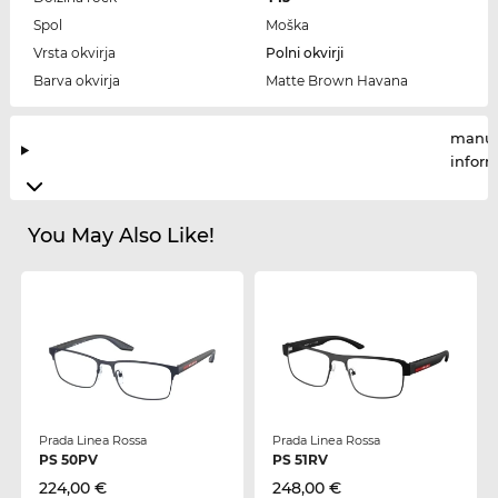
Spol
Moška
Vrsta okvirja
Polni okvirji
Barva okvirja
Matte Brown Havana
manuf
infor
You May Also Like!
Prada Linea Rossa
Prada Linea Rossa
PS 50PV
PS 51RV
224,00 €
248,00 €