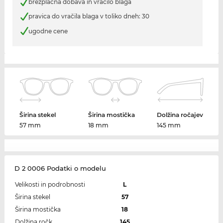
brezplačna dobava in vračilo blaga
pravica do vračila blaga v toliko dneh: 30
ugodne cene
Širina stekel
Širina mostička
Dolžina ročajev
57 mm
18 mm
145 mm
D 2 0006 Podatki o modelu
Velikosti in podrobnosti
L
Širina stekel
57
Širina mostička
18
Dolžina ročk
145