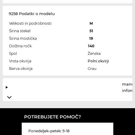
9258 Podatki o modelu
Velikosti in podrobnosti
M
Širina stekel
51
Širina mostička
19
Dolžina ročk
140
Spol
Ženska
Vrsta okvirja
Polni okvirji
Barva okvirja
Grau
manuf
infor
POTREBUJETE POMOČ?
Ponedeljek–petek: 9-18