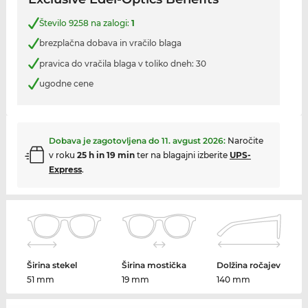
Število 9258 na zalogi:
1
brezplačna dobava in vračilo blaga
pravica do vračila blaga v toliko dneh: 30
ugodne cene
Dobava je zagotovljena do
11. avgust 2026
:
Naročite
v roku
25 h in 19 min
ter na blagajni izberite
UPS-
Express
.
Širina stekel
Širina mostička
Dolžina ročajev
51 mm
19 mm
140 mm