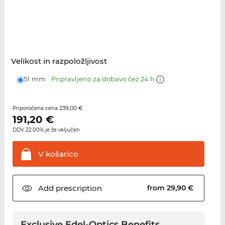
Velikost in razpoložljivost
51 mm
Pripravljeno za dobavo čez 24 h
239,00 €
Priporočena cena
191,20
€
DDV 22.00% je že vključen
V
košarico
Add
prescription
from 29,90 €
Exclusive Edel-Optics Benefits