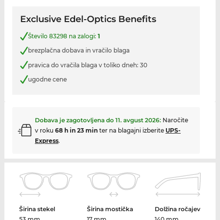
Exclusive Edel-Optics Benefits
Število 83298 na zalogi:
1
brezplačna dobava in vračilo blaga
pravica do vračila blaga v toliko dneh: 30
ugodne cene
Dobava je zagotovljena do
11. avgust 2026
:
Naročite
v roku
68 h in 23 min
ter na blagajni izberite
UPS-
Express
.
Širina stekel
Širina mostička
Dolžina ročajev
53 mm
17 mm
140 mm