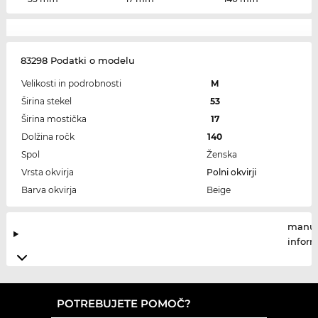
83298 Podatki o modelu
Velikosti in podrobnosti
M
Širina stekel
53
Širina mostička
17
Dolžina ročk
140
Spol
Ženska
Vrsta okvirja
Polni okvirji
Barva okvirja
Beige
manuf
infor
POTREBUJETE POMOČ?