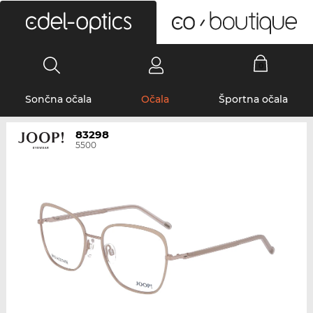
0
Sončna očala
Očala
Športna očala
83298
5500