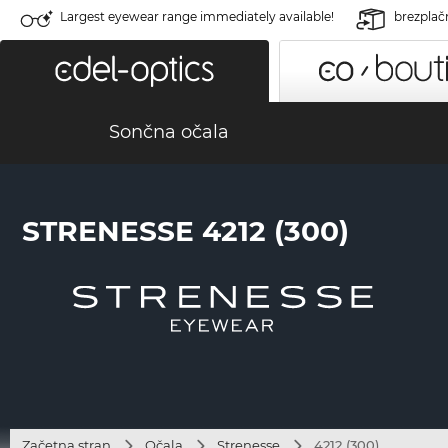
Largest eyewear range immediately available!
brezplač
Sončna očala
STRENESSE 4212 (300)
Začetna stran
Očala
Strenesse
4212 (300)