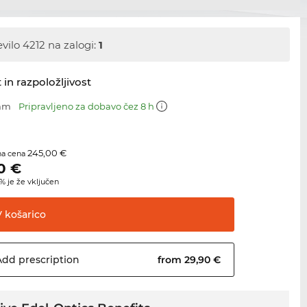
evilo 4212 na zalogi:
1
 in razpoložljivost
 mm
Pripravljeno za dobavo čez 8 h
245,00 €
na cena
0
€
 je že vključen
V
košarico
Add
prescription
from 29,90 €