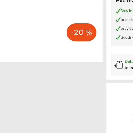
Exclus
Število
brezpl
pravica
-20 %
ugodn
Doba
ter 