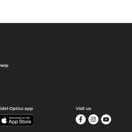
Help
Edel-Optics app
Visit us