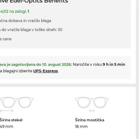
ive Edel-Optics Benefits
 4212 na zalogi:
1
ačna dobava in vračilo blaga
 do vračila blaga v toliko dneh: 30
e cene
va je zagotovljena do
10. avgust 2026
:
Naročite v roku
9 h in 5 min
na blagajni izberite
UPS-Express
.
Širina stekel
Širina mostička
49 mm
18 mm