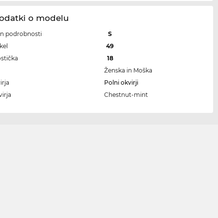
Podatki o modelu
 in podrobnosti
S
kel
49
ostička
18
Ženska in Moška
irja
Polni okvirji
irja
Chestnut-mint