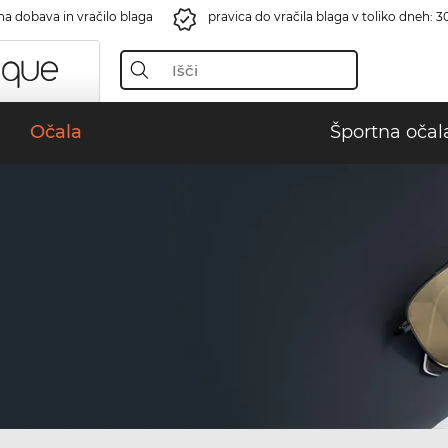
na dobava in vračilo blaga
pravica do vračila blaga v toliko dneh: 3
Očala
Športna očal