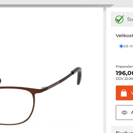
Št
Velikost
49
Priporoče
196,0
DDV 22.00%