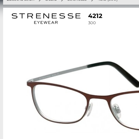
4212
300