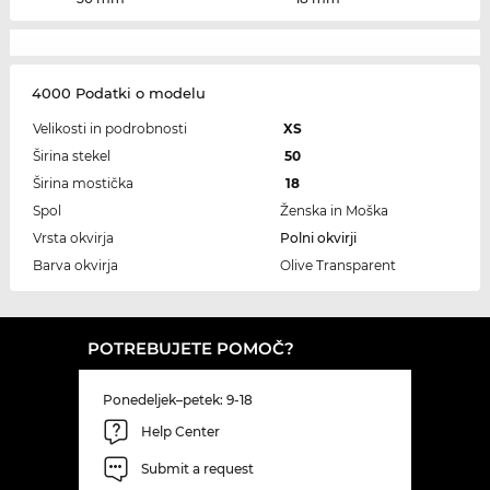
4000 Podatki o modelu
Velikosti in podrobnosti
XS
Širina stekel
50
Širina mostička
18
Spol
Ženska in Moška
Vrsta okvirja
Polni okvirji
Barva okvirja
Olive Transparent
POTREBUJETE POMOČ?
Ponedeljek–petek: 9-18
Help Center
Submit a request