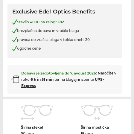
Exclusive Edel-Optics Benefits
Število 4000 na zalogi:
182
brezplačna dobava in vračilo blaga
pravica do vračila blaga v toliko dneh: 30
ugodne cene
Dobava je zagotovljena do
7. avgust 2026
:
Naročite v
roku
6 h in 51 min
ter na blagajni izberite
UPS-
Express
.
Širina stekel
Širina mostička
50 mm
18 mm