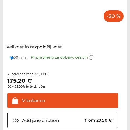
-20 %
Velikost in razpoložljivost
50 mm
Pripravljeno za dobavo čez 5 h
219,00 €
Priporočena cena
175,20
€
DDV 22.00% je že vključen
V
košarico
Add
prescription
from 29,90 €