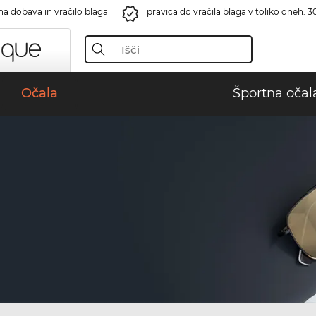
na dobava in vračilo blaga
pravica do vračila blaga v toliko dneh: 3
Očala
Športna očal