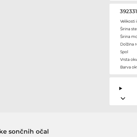
39233
Velikosti
Širina ste
Širina m
Dolžina 
Spol
Vrsta okv
Barva okv
ke sončnih očal