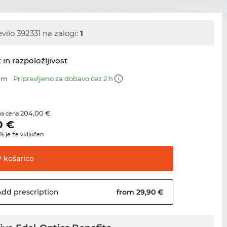
evilo 392331 na zalogi:
1
 in razpoložljivost
 mm
Pripravljeno za dobavo čez 2 h
204,00 €
na cena
0
€
 je že vključen
V
košarico
Add
prescription
from 29,90 €