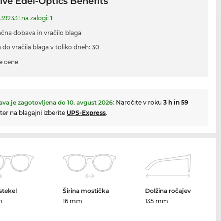
ive Edel-Optics Benefits
 392331 na zalogi:
1
ačna dobava in vračilo blaga
 do vračila blaga v toliko dneh: 30
e cene
va je zagotovljena do
10. avgust 2026
:
Naročite v roku
3 h in 59
ter na blagajni izberite
UPS-Express
.
 stekel
Širina mostička
Dolžina ročajev
m
16 mm
135 mm