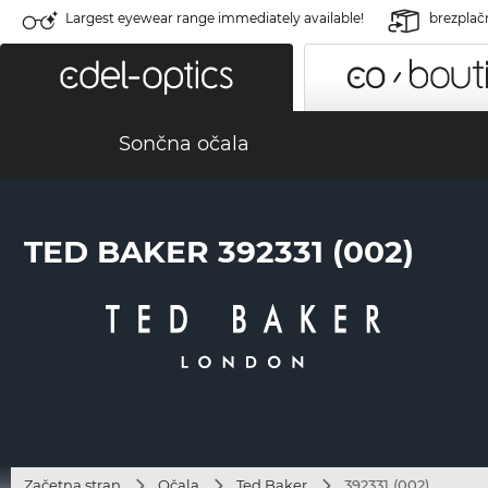
Largest eyewear range immediately available!
brezplač
Sončna očala
TED BAKER 392331 (002)
Začetna stran
Očala
Ted Baker
392331 (002)