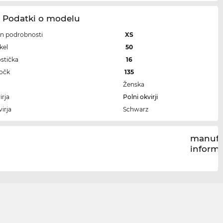
1 Podatki o modelu
 in podrobnosti
XS
kel
50
ostička
16
ročk
135
Ženska
irja
Polni okvirji
irja
Schwarz
manufa
inform