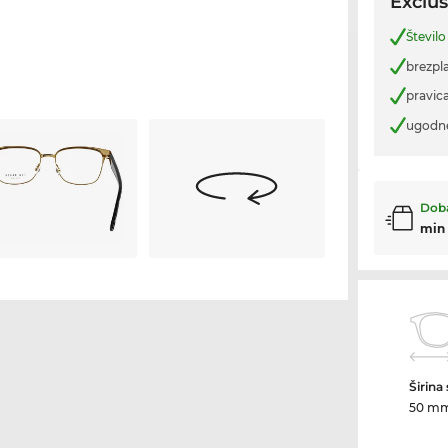
Exclus
Število
brezpl
pravica
ugodn
Doba
min
Širina
50 m