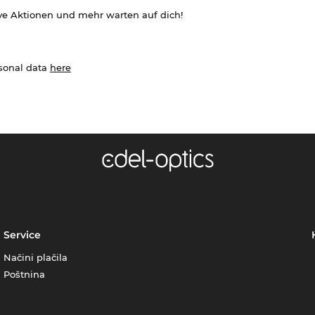
ve Aktionen und mehr warten auf dich!
rsonal data
here
Service
Načini plačila
Poštnina