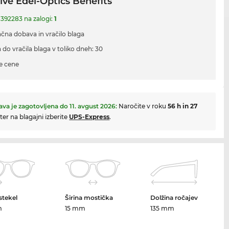
ive Edel-Optics Benefits
 392283 na zalogi:
1
ačna dobava in vračilo blaga
 do vračila blaga v toliko dneh: 30
e cene
va je zagotovljena do
11. avgust 2026
:
Naročite v roku
56 h in 27
ter na blagajni izberite
UPS-Express
.
 stekel
Širina mostička
Dolžina ročajev
m
15 mm
135 mm