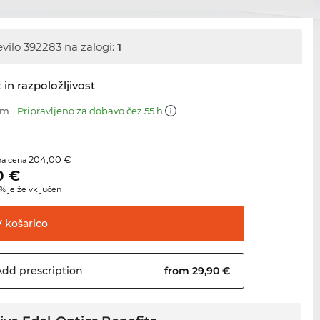
evilo 392283 na zalogi:
1
 in razpoložljivost
mm
Pripravljeno za dobavo čez 55 h
204,00 €
na cena
0
€
 je že vključen
V
košarico
Add
prescription
from 29,90 €