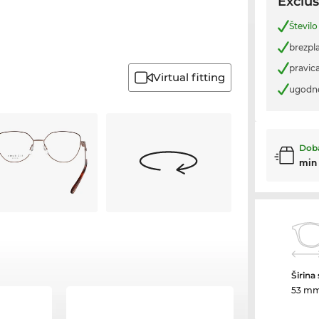
Exclus
Število
brezpl
pravica
Virtual fitting
ugodn
Doba
min
Širina
53 m