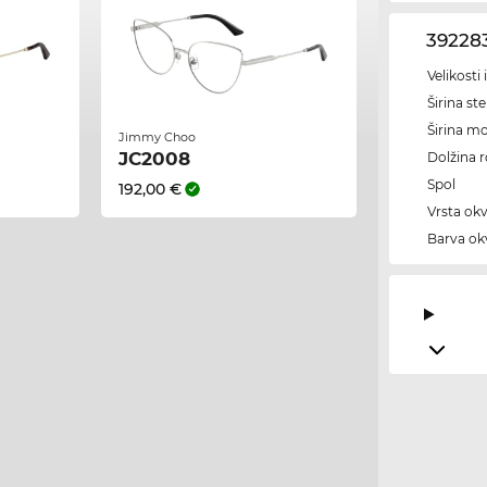
39228
Velikosti
Širina ste
Širina m
Jimmy Choo
JC2008
Dolžina 
Spol
192,00 €
Vrsta okv
Barva okv