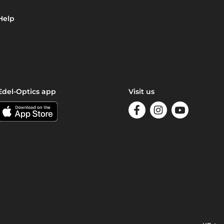
Help
Edel-Optics app
Visit us