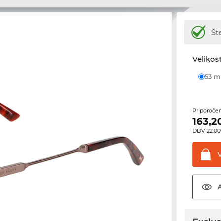
Št
Velikost
53 
Priporoče
163,2
DDV 22.00%