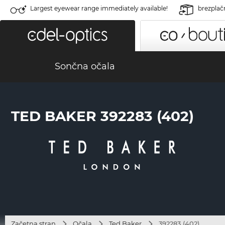
Largest eyewear range immediately available!
brezplač
Sončna očala
TED BAKER 392283 (402)
Začetna stran
Očala
Ted Baker
392283 (402)