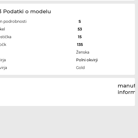
3 Podatki o modelu
 in podrobnosti
S
kel
53
ostička
15
ročk
135
Ženska
irja
Polni okvirji
irja
Gold
manufa
inform