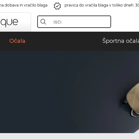
na dobava in vračilo blaga
pravica do vračila blaga v toliko dneh: 3
Očala
Športna očal