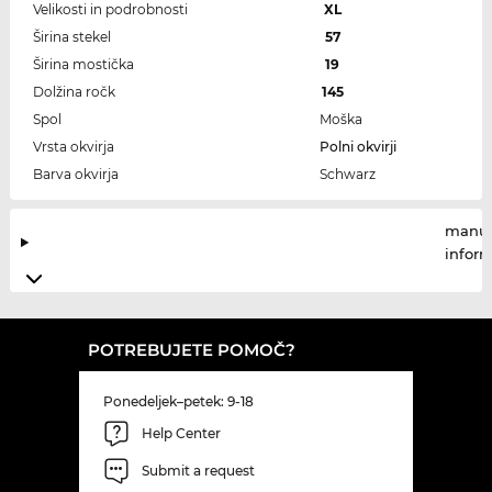
Velikosti in podrobnosti
XL
Širina stekel
57
Širina mostička
19
Dolžina ročk
145
Spol
Moška
Vrsta okvirja
Polni okvirji
Barva okvirja
Schwarz
manuf
infor
POTREBUJETE POMOČ?
Ponedeljek–petek: 9-18
Help Center
Submit a request