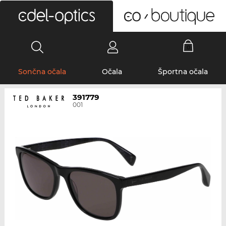
0
Sončna očala
Očala
Športna očala
391779
001