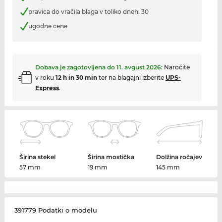
pravica do vračila blaga v toliko dneh: 30
ugodne cene
Dobava je zagotovljena do
11. avgust 2026
:
Naročite
v roku
12 h in 30 min
ter na blagajni izberite
UPS-
Express
.
Širina stekel
Širina mostička
Dolžina ročajev
57 mm
19 mm
145 mm
391779 Podatki o modelu