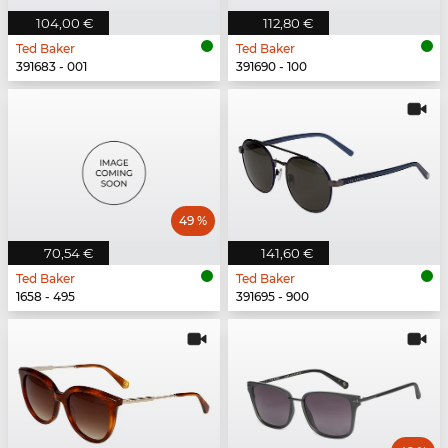
104,00 €
112,80 €
Ted Baker
Ted Baker
391683 - 001
391690 - 100
49 %
70,54 €
141,60 €
Ted Baker
Ted Baker
1658 - 495
391695 - 900