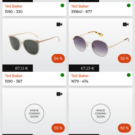
Ted Baker
Ted Baker
1590 - 330
391641 - 677
54 %
52 %
87,12 €
67,23 €
Ted Baker
Ted Baker
1590 - 367
1679 - 474
55 %
50 %