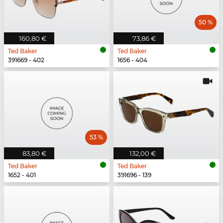
50 %
160,80 €
73,86 €
Ted Baker
Ted Baker
391669 - 402
1656 - 404
53 %
83,80 €
132,00 €
Ted Baker
Ted Baker
1652 - 401
391696 - 139