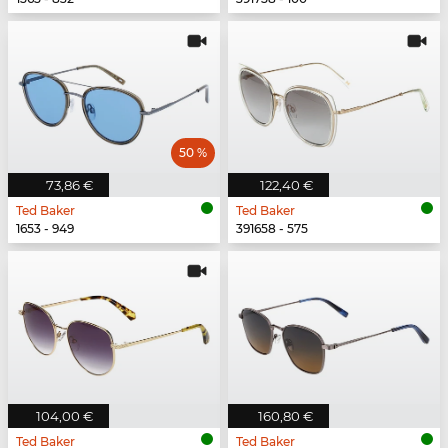
50 %
73,86 €
122,40 €
Ted Baker
Ted Baker
1653 - 949
391658 - 575
104,00 €
160,80 €
Ted Baker
Ted Baker