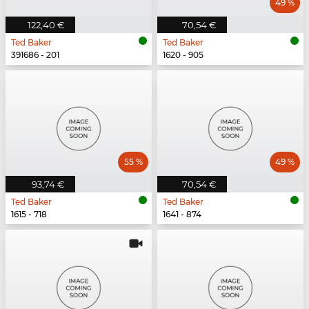
49 %
122,40 €
70,54 €
Ted Baker
Ted Baker
391686 - 201
1620 - 905
55 %
49 %
93,74 €
70,54 €
Ted Baker
Ted Baker
1615 - 718
1641 - 874