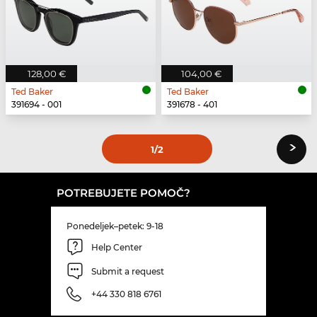
128,00 €
104,00 €
Ted Baker
Ted Baker
391694 - 001
391678 - 401
›
1
/2
POTREBUJETE POMOČ?
Ponedeljek–petek: 9-18
Help Center
Submit a request
+44 330 818 6761