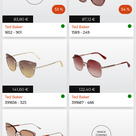
53 %
54 %
83,80 €
87,12 €
Ted Baker
Ted Baker
1652 - 901
1589 - 249
141,60 €
122,40 €
Ted Baker
Ted Baker
391656 - 325
391687 - 466