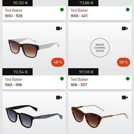
90,50 €
73,86 €
Ted Baker
Ted Baker
1650 - 928
1656 - 401
48 %
58 %
70,54 €
97,06 €
Ted Baker
Ted Baker
1565 - 996
1616 - 307