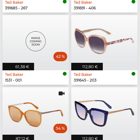
Ted Baker
Ted Baker
391685 - 267
391691 - 406
42 %
61,38 €
112,80 €
Ted Baker
Ted Baker
1531 - 001
391645 - 203
54 %
87,12 €
112,80 €