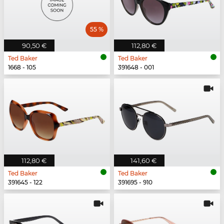
55 %
90,50 €
112,80 €
Ted Baker
Ted Baker
1668 - 105
391648 - 001
112,80 €
141,60 €
Ted Baker
Ted Baker
391645 - 122
391695 - 910