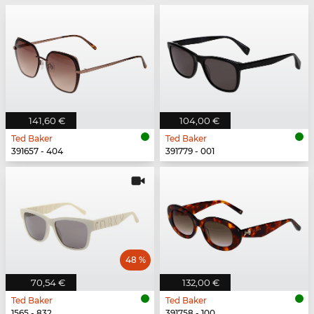
141,60 €
104,00 €
Ted Baker
Ted Baker
391657 - 404
391779 - 001
48 %
70,54 €
132,00 €
Ted Baker
Ted Baker
1565 - 832
391758 - 100