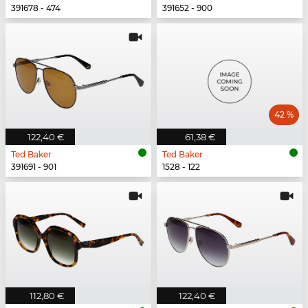
391678 - 474
391652 - 900
42 %
122,40 €
61,38 €
Ted Baker
Ted Baker
391691 - 901
1528 - 122
112,80 €
122,40 €