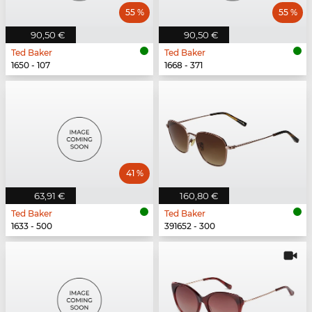
55 %
55 %
90,50 €
90,50 €
Ted Baker
Ted Baker
1650 - 107
1668 - 371
41 %
63,91 €
160,80 €
Ted Baker
Ted Baker
1633 - 500
391652 - 300