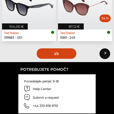
54 %
104,00 €
87,12 €
Ted Baker
Ted Baker
391683 - 001
1589 - 249
›
1
/2
POTREBUJETE POMOČ?
Ponedeljek–petek: 9-18
Help Center
Submit a request
+44 330 818 6761