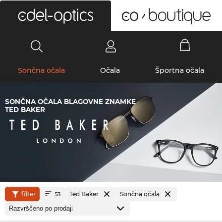
0
Sončna očala
Očala
Športna očala
SONČNA OČALA BLAGOVNE ZNAMKE
TED BAKER
filter
Ted Baker
Sončna očala
53