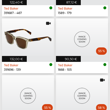
122,40 €
87,12 €
Ted Baker
Ted Baker
391687 - 467
1589 - 179
55 %
132,00 €
90,50 €
Ted Baker
Ted Baker
391696 - 139
1668 - 105
55 %
58 %