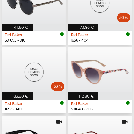
50 %
141,60 €
73,86 €
Ted Baker
Ted Baker
391695 - 910
1656 - 404
53 %
83,80 €
112,80 €
Ted Baker
Ted Baker
1652 - 401
391648 - 203