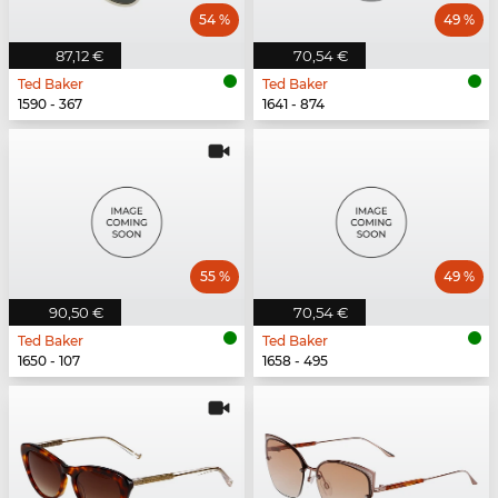
54 %
49 %
87,12 €
70,54 €
Ted Baker
Ted Baker
1590 - 367
1641 - 874
55 %
49 %
90,50 €
70,54 €
Ted Baker
Ted Baker
1650 - 107
1658 - 495