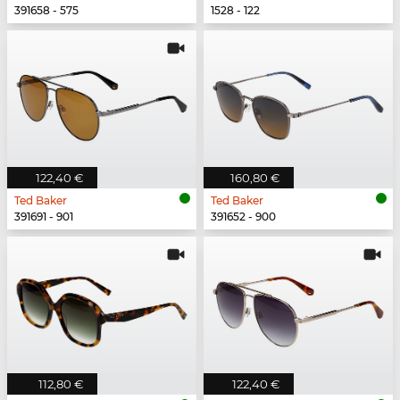
391658 - 575
1528 - 122
122,40 €
160,80 €
Ted Baker
Ted Baker
391691 - 901
391652 - 900
112,80 €
122,40 €