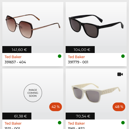
141,60 €
104,00 €
Ted Baker
Ted Baker
391657 - 404
391779 - 001
42 %
48 %
61,38 €
70,54 €
Ted Baker
Ted Baker
1531 - 001
1565 - 832