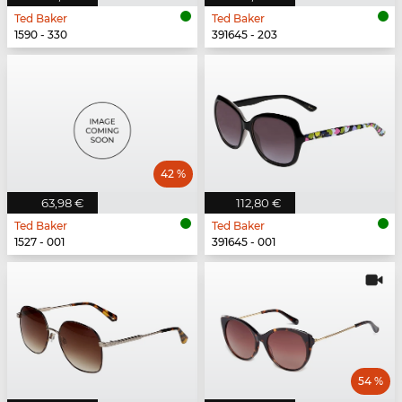
Ted Baker
Ted Baker
1590 - 330
391645 - 203
42 %
63,98 €
112,80 €
Ted Baker
Ted Baker
1527 - 001
391645 - 001
54 %