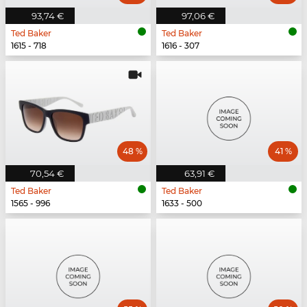
93,74 €
97,06 €
Ted Baker
Ted Baker
1615 - 718
1616 - 307
48 %
41 %
70,54 €
63,91 €
Ted Baker
Ted Baker
1565 - 996
1633 - 500