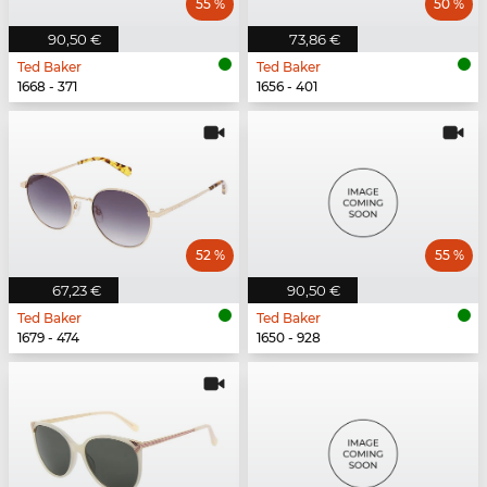
55 %
50 %
90,50 €
73,86 €
Ted Baker
Ted Baker
1668 - 371
1656 - 401
52 %
55 %
67,23 €
90,50 €
Ted Baker
Ted Baker
1679 - 474
1650 - 928