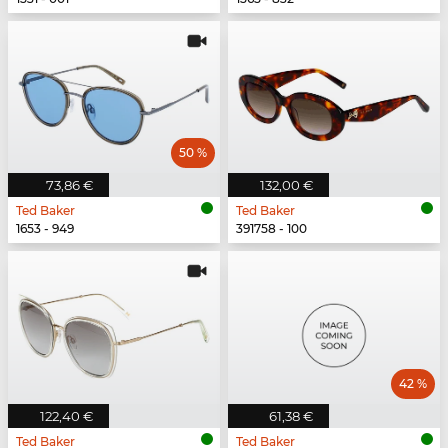
50 %
73,86 €
132,00 €
Ted Baker
Ted Baker
1653 - 949
391758 - 100
42 %
122,40 €
61,38 €
Ted Baker
Ted Baker