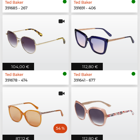
Ted Baker
Ted Baker
391685 - 267
391691 - 406
104,00 €
112,80 €
Ted Baker
Ted Baker
391678 - 474
391641 - 677
54 %
87,12 €
112,80 €