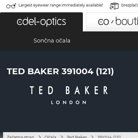
Largest eyewear range immediately available!
brezplač
Sončna očala
TED BAKER 391004 (121)
Začetna stran
Očala
Ted Baker
391004 (121)