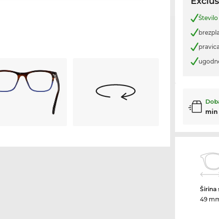
Exclus
Število
brezpl
pravica
ugodn
Doba
min
Širina
49 m