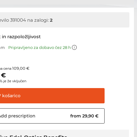
evilo 391004 na zalogi:
2
 in razpoložljivost
 mm
Pripravljeno za dobavo čez 28 h
109,00 €
na cena
€
 je že vključen
V
košarico
Add
prescription
from 29,90 €