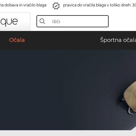
na dobava in vračilo blaga
pravica do vračila blaga v toliko dneh: 3
Očala
Športna očal