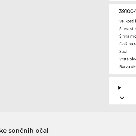
39100
Velikosti
Širina ste
Širina m
Dolžina 
Spol
Vrsta okv
Barva okv
ke sončnih očal