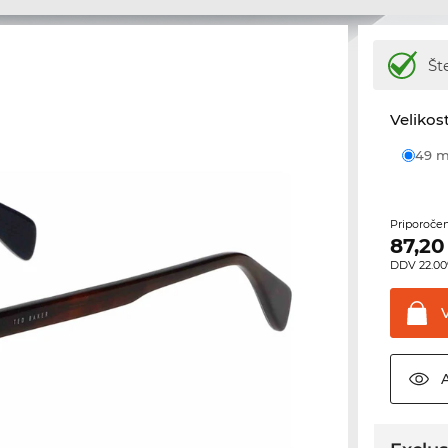
Št
Velikost
49
Priporoče
87,20
DDV 22.00%