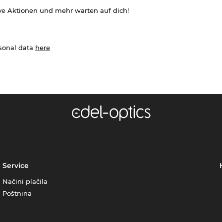
ve Aktionen und mehr warten auf dich!
rsonal data
here
Service
Načini plačila
Poštnina