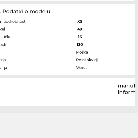
4 Podatki o modelu
 in podrobnosti
XS
kel
49
ostička
16
ročk
130
Moška
irja
Polni okvirji
irja
Weiss
manufa
inform