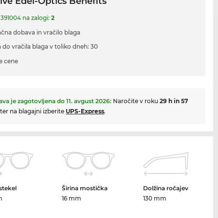
ive Edel-Optics Benefits
 391004 na zalogi:
2
ačna dobava in vračilo blaga
 do vračila blaga v toliko dneh: 30
e cene
va je zagotovljena do
11. avgust 2026
:
Naročite v roku
29 h in 57
ter na blagajni izberite
UPS-Express
.
 stekel
Širina mostička
Dolžina ročajev
m
16 mm
130 mm