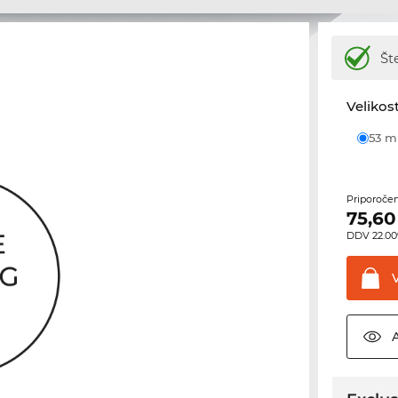
Št
Velikost
53 
Priporoče
75,60
DDV 22.00%