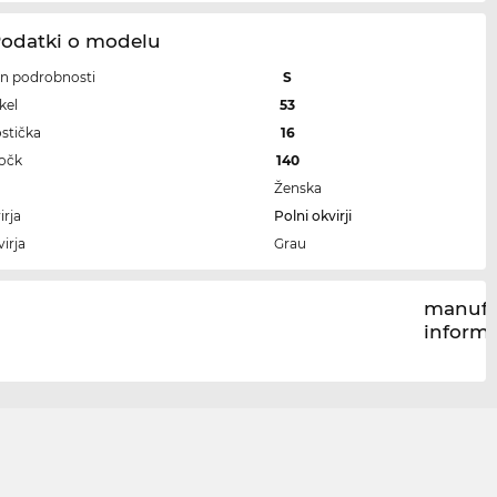
Podatki o modelu
 in podrobnosti
S
kel
53
ostička
16
ročk
140
Ženska
irja
Polni okvirji
irja
Grau
manufa
inform