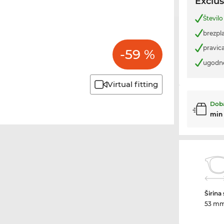
Exclus
Število
brezpl
pravica
-59 %
ugodn
Virtual fitting
Doba
min
Širina
53 m