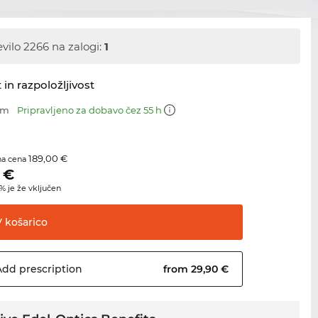
evilo 2266 na zalogi:
1
 in razpoložljivost
mm
Pripravljeno za dobavo čez 55 h
189,00 €
na cena
€
 je že vključen
V
košarico
Add
prescription
from 29,90 €