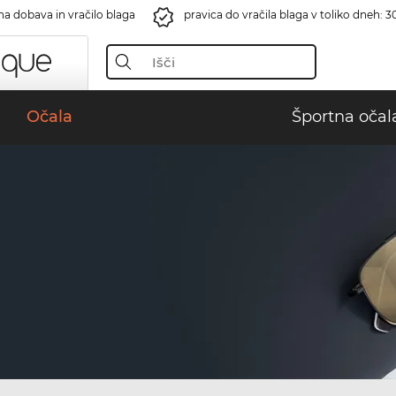
na dobava in vračilo blaga
pravica do vračila blaga v toliko dneh: 3
Očala
Športna očal