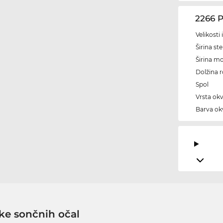
2266 
Velikosti
Širina ste
Širina m
Dolžina 
Spol
Vrsta okv
Barva okv
ke sončnih očal