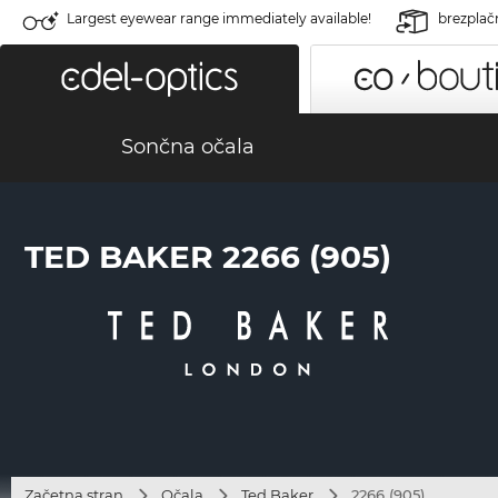
Largest eyewear range immediately available!
brezplač
Sončna očala
TED BAKER 2266 (905)
Začetna stran
Očala
Ted Baker
2266 (905)