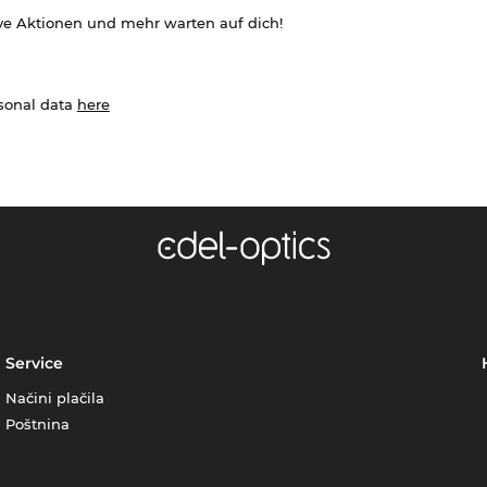
ve Aktionen und mehr warten auf dich!
rsonal data
here
Service
Načini plačila
Poštnina