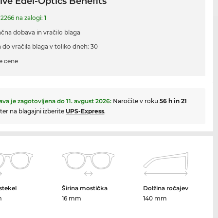
ive Edel-Optics Benefits
 2266 na zalogi:
1
ačna dobava in vračilo blaga
 do vračila blaga v toliko dneh: 30
e cene
va je zagotovljena do
11. avgust 2026
:
Naročite v roku
56 h in 21
ter na blagajni izberite
UPS-Express
.
 stekel
Širina mostička
Dolžina ročajev
m
16 mm
140 mm