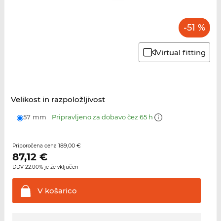
-51 %
Virtual fitting
Velikost in razpoložljivost
57 mm
Pripravljeno za dobavo čez 65 h
189,00 €
Priporočena cena
87,12
€
DDV 22.00% je že vključen
V
košarico