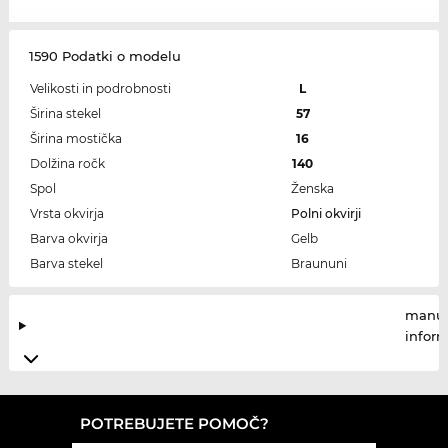
1590 Podatki o modelu
Velikosti in podrobnosti
L
Širina stekel
57
Širina mostička
16
Dolžina ročk
140
Spol
Ženska
Vrsta okvirja
Polni okvirji
Barva okvirja
Gelb
Barva stekel
Braununi
manuf
infor
POTREBUJETE POMOČ?