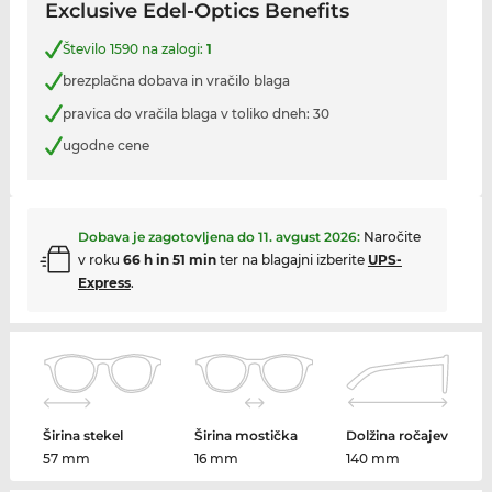
Exclusive Edel-Optics Benefits
Število 1590 na zalogi:
1
brezplačna dobava in vračilo blaga
pravica do vračila blaga v toliko dneh: 30
ugodne cene
Dobava je zagotovljena do
11. avgust 2026
:
Naročite
v roku
66 h in 51 min
ter na blagajni izberite
UPS-
Express
.
Širina stekel
Širina mostička
Dolžina ročajev
57 mm
16 mm
140 mm