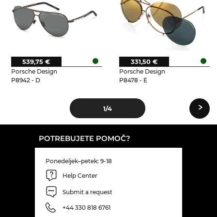
539,75 €
331,50 €
Porsche Design
Porsche Design
P8942 - D
P8478 - E
›
1
/4
POTREBUJETE POMOČ?
Ponedeljek–petek: 9-18
Help Center
Submit a request
+44 330 818 6761