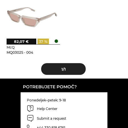
82,07 €
37 %
McQ
MQ0302S - 004
1
/1
POTREBUJETE POMOČ?
Ponedeljek–petek: 9-18
Help Center
Submit a request
+44 330 818 6761