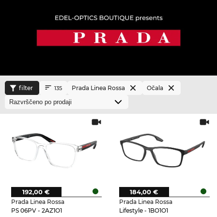
filter
Prada Linea Rossa
Očala
135
192,00 €
184,00 €
Prada Linea Rossa
Prada Linea Rossa
PS 06PV - 2AZ1O1
Lifestyle - 1BO1O1