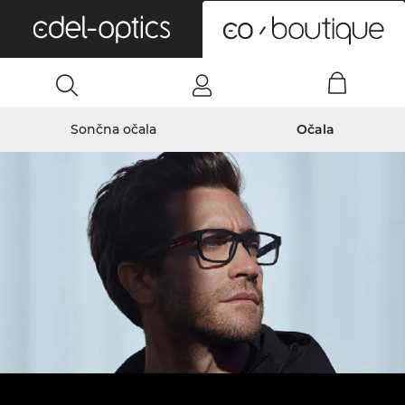
0
Sončna očala
Očala