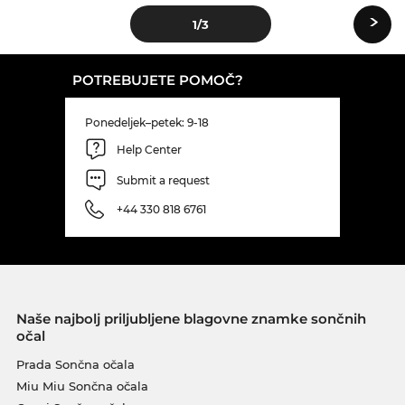
›
1
/3
POTREBUJETE POMOČ?
Ponedeljek–petek: 9-18
Help Center
Submit a request
+44 330 818 6761
Naše najbolj priljubljene blagovne znamke sončnih
očal
Prada Sončna očala
Miu Miu Sončna očala