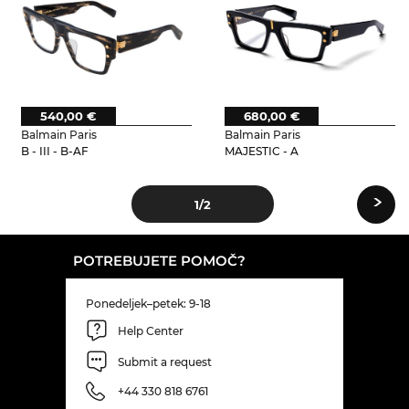
540,00 €
680,00 €
Balmain Paris
Balmain Paris
B - III - B-AF
MAJESTIC - A
›
1
/2
POTREBUJETE POMOČ?
Ponedeljek–petek: 9-18
Help Center
Submit a request
+44 330 818 6761