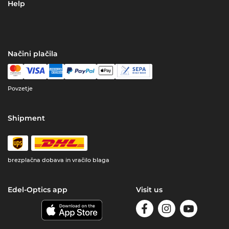
Help
Načini plačila
Povzetje
Shipment
brezplačna dobava in vračilo blaga
Edel-Optics app
Visit us