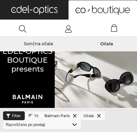
0
Sončna očala
Očala
EDEL-OPTICS
BOUTIQUE
presents
filter
Balmain Paris
Očala
75