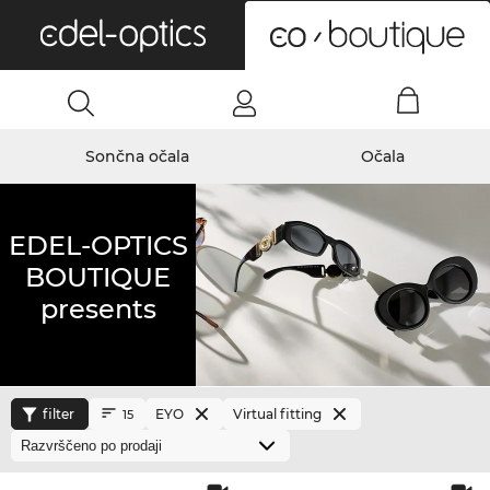
0
Sončna očala
Očala
EDEL-OPTICS
BOUTIQUE
presents
filter
EYO
Virtual fitting
15