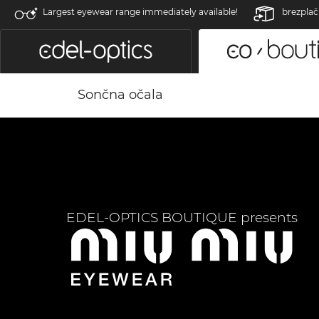
Largest eyewear range immediately available!
brezplač
Sončna očala
EDEL-OPTICS BOUTIQUE presents