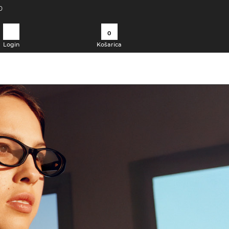
0
0
Login
Košarica