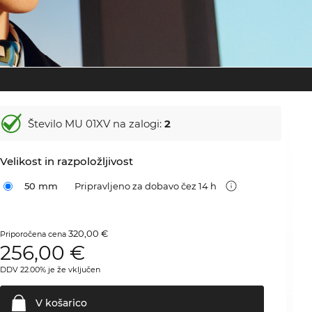
Število MU 01XV na zalogi:
2
Velikost in razpoložljivost
50 mm
Pripravljeno za dobavo čez 14 h
320,00 €
Priporočena cena
256,00
€
DDV 22.00% je že vključen
V
košarico