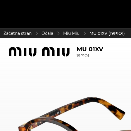
Začetna stran
Očala
Miu Miu
MU 01XV (19P1O1)
MU 01XV
19P1O1