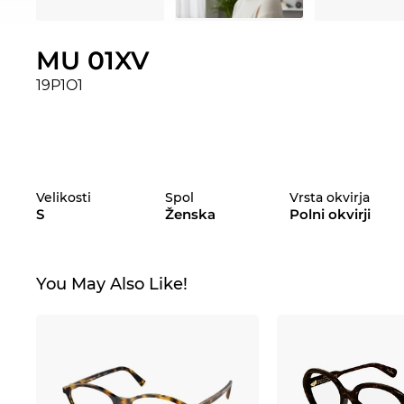
MU 01XV
19P1O1
Velikosti
Spol
Vrsta okvirja
S
Ženska
Polni okvirji
You May Also Like!