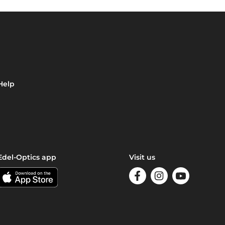
Help
Edel-Optics app
Visit us