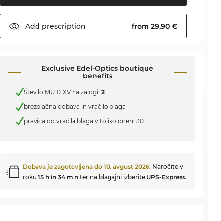
Add
prescription
from 29,90 €
Exclusive Edel-Optics boutique
benefits
Število MU 01XV na zalogi:
2
brezplačna dobava in vračilo blaga
pravica do vračila blaga v toliko dneh: 30
Dobava je zagotovljena do
10. avgust 2026
:
Naročite v
roku
15 h in 34 min
ter na blagajni izberite
UPS-Express
.